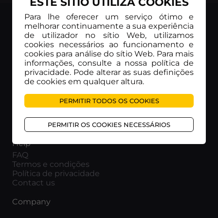
ESTE SÍTIO UTILIZA COOKIES
Para lhe oferecer um serviço ótimo e
melhorar continuamente a sua experiência
de utilizador no sítio Web, utilizamos
cookies necessários ao funcionamento e
Movieitaly
cookies para análise do sítio Web. Para mais
Via Marcella 6 - 00153 Roma
informações, consulte a nossa política de
privacidade. Pode alterar as suas definições
VAT number: 15954591002
de cookies em qualquer altura.
Info
PERMITIR TODOS OS COOKIES
Sobre a empresa
Corporate subscription
Educational subscription
PERMITIR OS COOKIES NECESSÁRIOS
Help
FAQ
Termos e condições
Política de privacidade
Contact us
Company