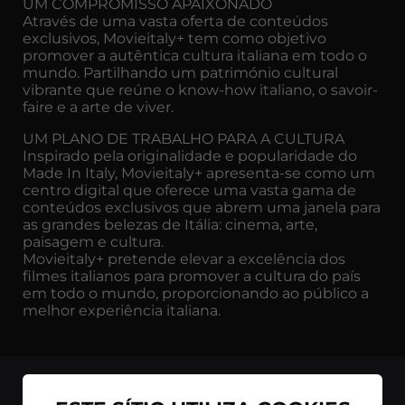
UM COMPROMISSO APAIXONADO
Através de uma vasta oferta de conteúdos
exclusivos, Movieitaly+ tem como objetivo
promover a autêntica cultura italiana em todo o
mundo. Partilhando um património cultural
vibrante que reúne o know-how italiano, o savoir-
faire e a arte de viver.
UM PLANO DE TRABALHO PARA A CULTURA
Inspirado pela originalidade e popularidade do
Made In Italy, Movieitaly+ apresenta-se como um
centro digital que oferece uma vasta gama de
conteúdos exclusivos que abrem uma janela para
as grandes belezas de Itália: cinema, arte,
paisagem e cultura.
Movieitaly+ pretende elevar a excelência dos
filmes italianos para promover a cultura do país
em todo o mundo, proporcionando ao público a
melhor experiência italiana.
voltar_ao_topo