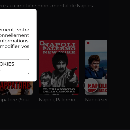
terré au cimetière monumental de Naples.
lement votre
ionnellement
informations,
 modifier vos
OKIES
S
Zappatore (Soustitres en Français)
Napoli, Palermo e NY, il triangolo della camorra (日本語字幕)
Napoli serenata calibro 9 (日本語字幕)