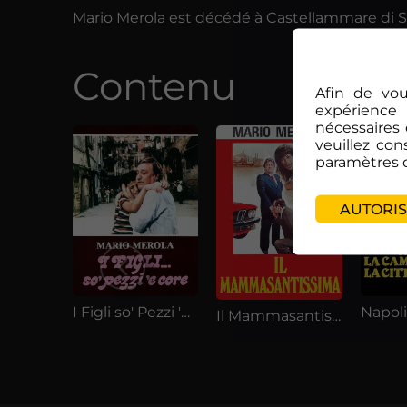
Mario Merola est décédé à Castellammare di S
Contenu
Afin de vou
expérience 
nécessaires 
veuillez con
paramètres 
AUTORIS
I Figli so' Pezzi 'e Core
Il Mammasantissima