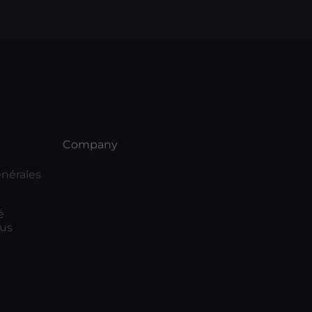
Company
nérales
é
us