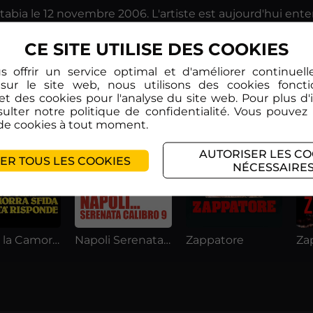
tabia le 12 novembre 2006. L'artiste est aujourd'hui en
CE SITE UTILISE DES COOKIES
s offrir un service optimal et d'améliorer continuel
sur le site web, nous utilisons des cookies fonct
et des cookies pour l'analyse du site web. Pour plus d'
sulter notre politique de confidentialité. Vous pouvez
de cookies à tout moment.
AUTORISER LES CO
ER TOUS LES COOKIES
NÉCESSAIRE
Napoli la Camorra Sfida la Città Risponde
Napoli Serenata Calibro 9
Zappatore